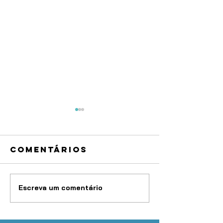
Comentários
Escreva um comentário
Atenção,
OAB Mar
advocacia:
inicia
prazo para
projeto