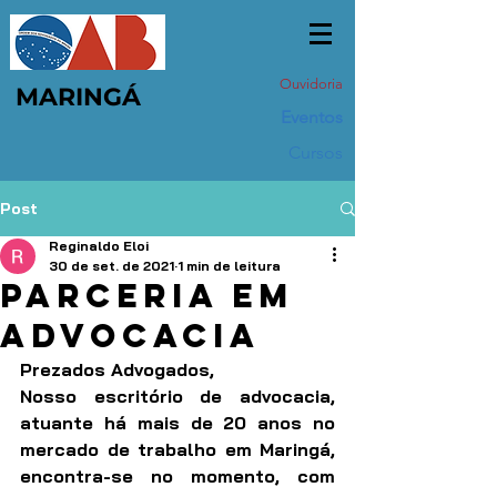
Ouvidoria
MARINGÁ
Eventos
Cursos
Post
Reginaldo Eloi
30 de set. de 2021
1 min de leitura
Parceria em
advocacia
Prezados Advogados,
Nosso escritório de advocacia, 
atuante há mais de 20 anos no 
mercado de trabalho em Maringá, 
encontra-se no momento, com 