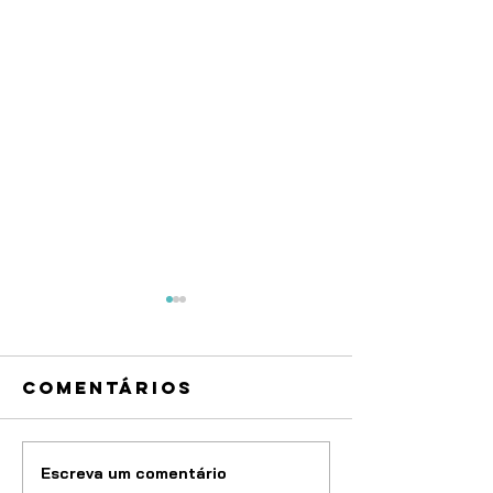
Comentários
Escreva um comentário
Atenção,
OAB Mar