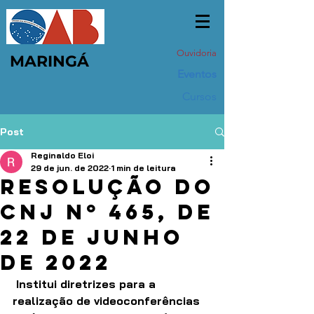
Ouvidoria
MARINGÁ
Eventos
Cursos
Post
Reginaldo Eloi
29 de jun. de 2022
1 min de leitura
RESOLUÇÃO DO
CNJ Nº 465, DE
22 DE JUNHO
DE 2022
 Institui diretrizes para a 
realização de videoconferências 