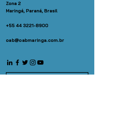
Zona 2
Maringá, Paraná, Brasil
+55 44 3221-8900
oab@oabmaringa.com.br