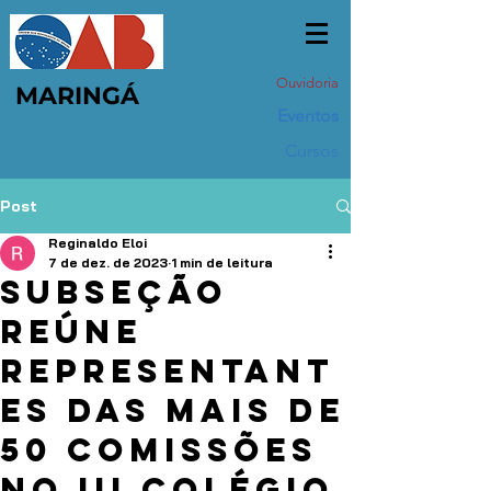
Ouvidoria
MARINGÁ
Eventos
Cursos
Post
Reginaldo Eloi
7 de dez. de 2023
1 min de leitura
Subseção
reúne
representant
es das mais de
50 comissões
no III Colégio