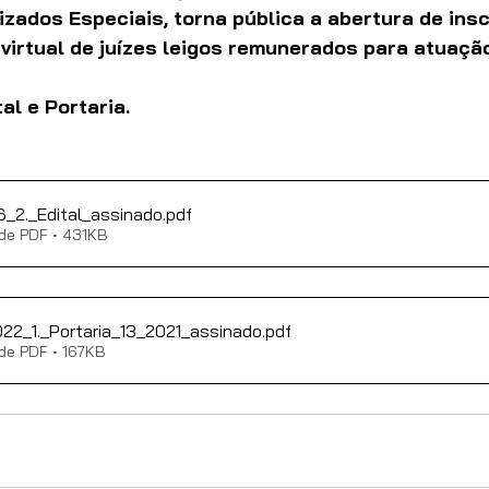
zados Especiais, torna pública a abertura de insc
virtual de juízes leigos remunerados para atuaçã
al e Portaria. 
6_2._Edital_assinado
.pdf
de PDF • 431KB
022_1._Portaria_13_2021_assinado
.pdf
de PDF • 167KB