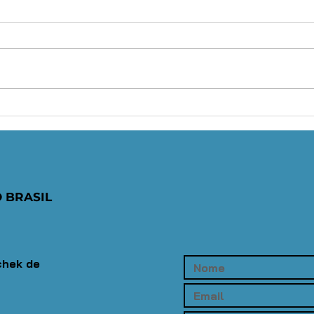
Atenção,
OA
advocacia:
in
prazo para
pa
aderir ao REFIS
pr
da OAB Paraná
cu
 BRASIL
termina nesta
ca
sexta-feira
to
(31/07)
co
Su
chek de