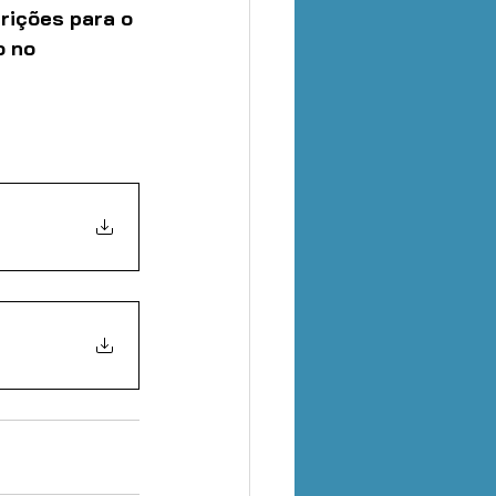
rições para o 
o no 