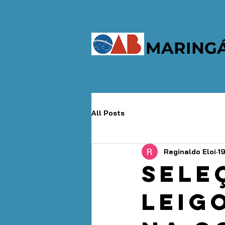
MARING
All Posts
Reginaldo Eloi
19
Sele
leig