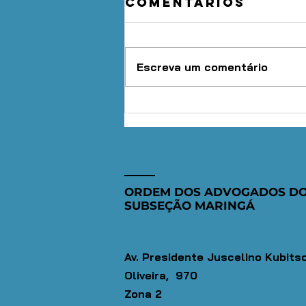
Comentários
Escreva um comentário
OAB Maringá
mobiliza mais
de 600
advogados e
deve levar
ORDEM DOS ADVOGADOS DO
orientação
SUBSEÇÃO MARINGÁ
jurídica
gratuita a 1,5
mil pessoas
Av. Presidente Juscelino Kubits
Oliveira, 970
Zona 2