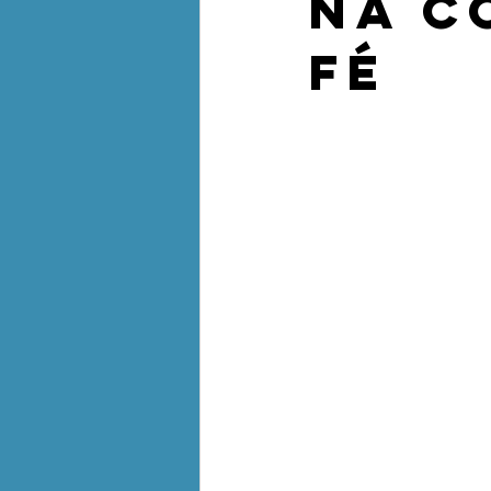
na C
Fé