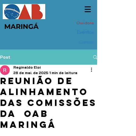
Ouvidoria
MARINGÁ
Eventos
Cursos
Post
Reginaldo Eloi
28 de mai. de 2025
1 min de leitura
Reunião de
Alinhamento
das Comissões
da OAB
Maringá