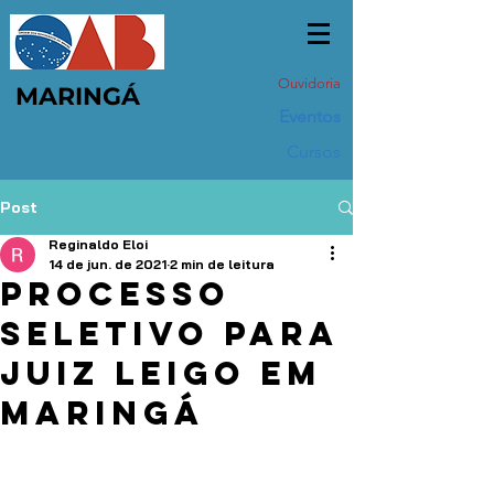
Ouvidoria
MARINGÁ
Eventos
Cursos
Post
Reginaldo Eloi
14 de jun. de 2021
2 min de leitura
Processo
seletivo para
juiz leigo em
Maringá