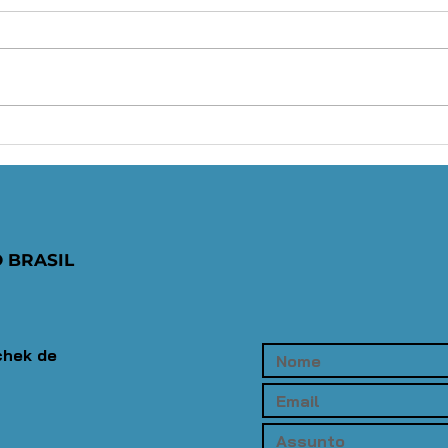
Atenção,
OA
advocacia:
in
prazo para
pa
aderir ao REFIS
pr
da OAB Paraná
cu
 BRASIL
termina nesta
ca
sexta-feira
to
(31/07)
co
Su
chek de