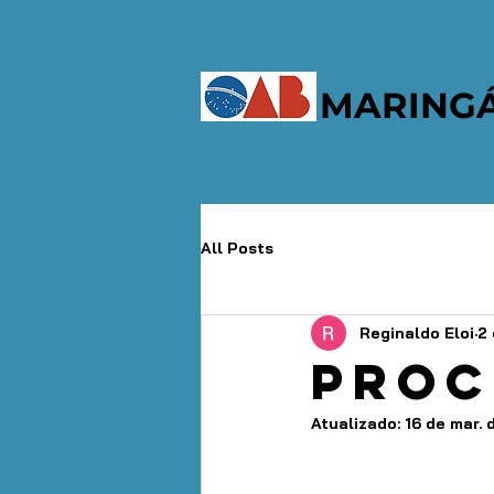
MARING
All Posts
Reginaldo Eloi
2 
Proc
Atualizado:
16 de mar.