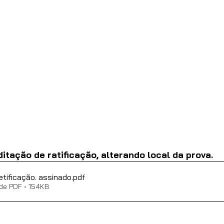
ditação de ratificação, alterando local da prova.
al 01-23 - retificação. assinado
.pdf
de PDF • 154KB