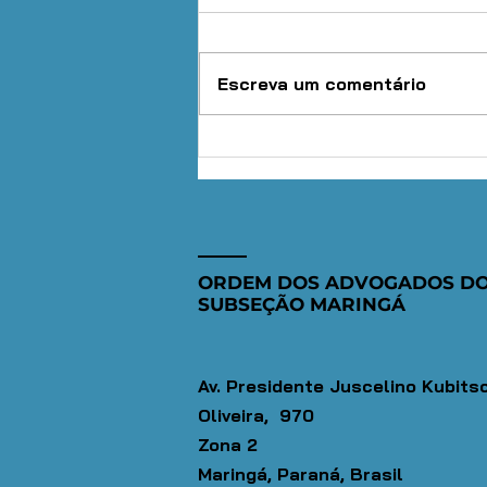
Escreva um comentário
OAB Maringá
mobiliza mais
de 600
advogados e
deve levar
ORDEM DOS ADVOGADOS DO
orientação
SUBSEÇÃO MARINGÁ
jurídica
gratuita a 1,5
mil pessoas
Av. Presidente Juscelino Kubits
Oliveira, 970
Zona 2
Maringá, Paraná, Brasil