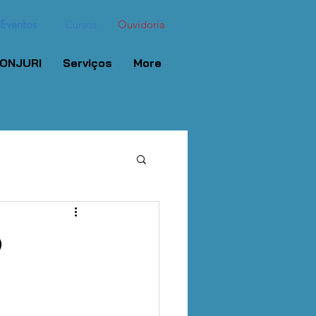
Eventos
Cursos
Ouvidoria
ONJURI
Serviços
More
o