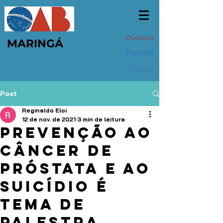
Ouvidoria
MARINGÁ
Eventos
Cursos
Post
Reginaldo Eloi
12 de nov. de 2021
3 min de leitura
Prevenção ao
câncer de
próstata e ao
suicídio é
tema de
palestra