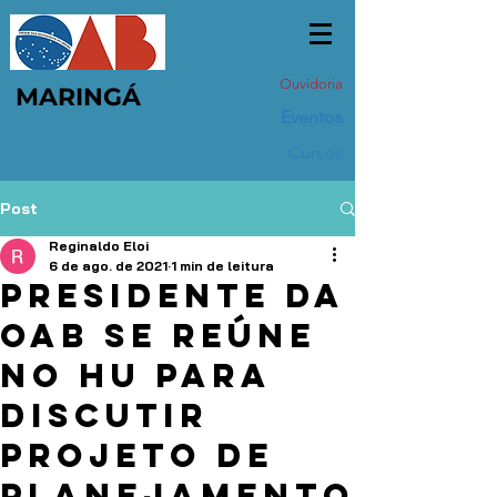
Ouvidoria
MARINGÁ
Eventos
Cursos
Post
Reginaldo Eloi
6 de ago. de 2021
1 min de leitura
Presidente da
OAB se reúne
no HU para
discutir
projeto de
planejamento