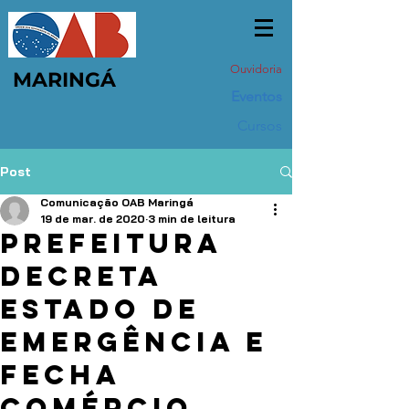
Ouvidoria
MARINGÁ
Eventos
Cursos
Post
Comunicação OAB Maringá
19 de mar. de 2020
3 min de leitura
Prefeitura
decreta
estado de
emergência e
fecha
comércio