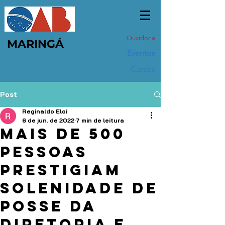
Ouvidoria
MARINGÁ
Eventos
Cursos
Post
Reginaldo Eloi
6 de jun. de 2022
7 min de leitura
Mais de 500
pessoas
prestigiam
solenidade de
posse da
Diretoria e