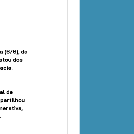
 (6/6), da 
atou dos 
acia.
al de 
partilhou 
erativa, 
.