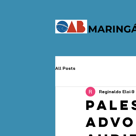
MARING
All Posts
Reginaldo Eloi
9 
Pale
advo