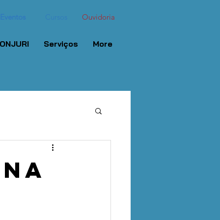
Eventos
Cursos
Ouvidoria
ONJURI
Serviços
More
 na