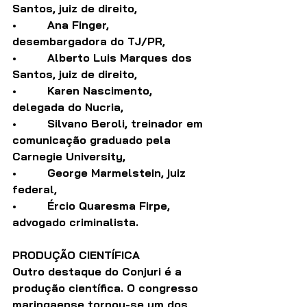
Santos, juiz de direito, 
•         Ana Finger, 
desembargadora do TJ/PR,
•         Alberto Luis Marques dos 
Santos, juiz de direito,
•         Karen Nascimento, 
delegada do Nucria,
•         Silvano Beroli, treinador em 
comunicação graduado pela 
Carnegie University, 
•         George Marmelstein, juiz 
federal,
•         Ércio Quaresma Firpe, 
advogado criminalista.
PRODUÇÃO CIENTÍFICA 
Outro destaque do Conjuri é a 
produção científica. O congresso 
maringaense tornou-se um dos 