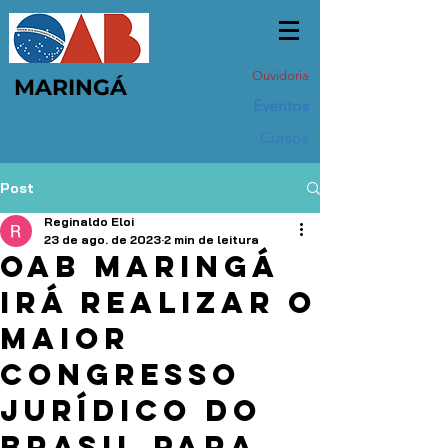
Ouvidoria
MARINGÁ
Eventos
Cursos
Post
Reginaldo Eloi
23 de ago. de 2023
2 min de leitura
OAB Maringá
irá realizar o
maior
Congresso
Jurídico do
Brasil para