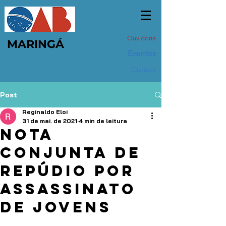
Ouvidoria
MARINGÁ
Eventos
Cursos
Post
Reginaldo Eloi
31 de mai. de 2021
4 min de leitura
Nota
conjunta de
repúdio por
assassinato
de jovens