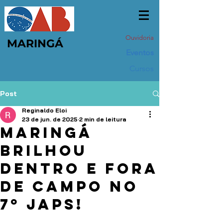
Ouvidoria
MARINGÁ
Eventos
Cursos
Post
Reginaldo Eloi
23 de jun. de 2025
2 min de leitura
Maringá
brilhou
dentro e fora
de campo no
7º JAPs!