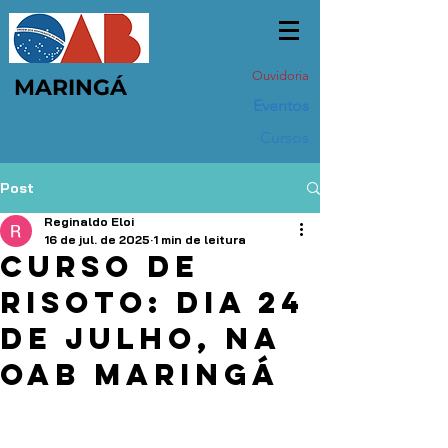
Ouvidoria
MARINGÁ
Eventos
Cursos
Post
Reginaldo Eloi
16 de jul. de 2025
1 min de leitura
curso de
risoto: dia 24
de julho, na
oab maringá