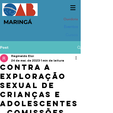
Ouvidoria
MARINGÁ
Eventos
Cursos
Post
Reginaldo Eloi
24 de mai. de 2023
1 min de leitura
Contra a
exploração
sexual de
crianças e
adolescentes
, comissões