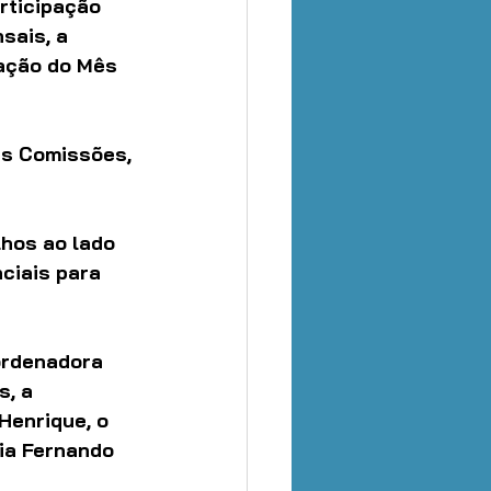
rticipação 
sais, a 
ação do Mês 
as Comissões, 
hos ao lado 
ciais para 
ordenadora 
, a 
Henrique, o 
ia Fernando 