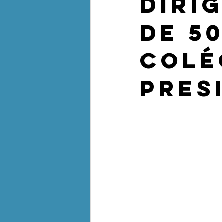
diri
de 5
Colé
Pres