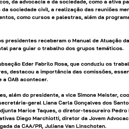
cos, da advocacia e da sociedade, como a ativa pa
 da sociedade civil, a realização das reuniões men
entos, como cursos e palestras, além da program
os presidentes receberam o Manual de Atuação d
tal para guiar o trabalho dos grupos temáticos. 
ubseção Eder Fabrilo Rosa, que conduziu os trabal
res, destacou a importância das comissões, essen
e a OAB acontecer. 
es, além do presidente, a vice Simone Meister, co
secretária-geral Liana Carla Gonçalves dos Santos
djunta Marice Taques, o diretor-tesoureiro Pedro 
ativas Diego Marchiotti, diretor da Jovem Advocac
egada da CAA/PR, Juliana Van Linschoten. 