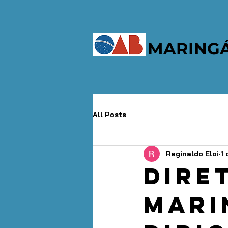
MARING
All Posts
Reginaldo Eloi
1 
Dire
Mari