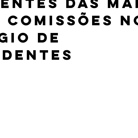
gentes das ma
0 comissões no
gio de
identes