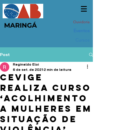
Ouvidoria
MARINGÁ
Eventos
Cursos
Post
Reginaldo Eloi
6 de set. de 2021
2 min de leitura
Cevige
realiza curso
‘Acolhimento
a Mulheres em
Situação de
Violência’