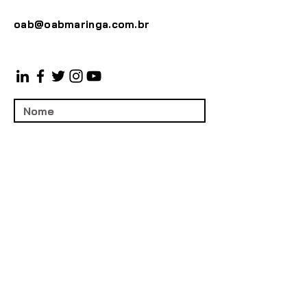
oab@oabmaringa.com.br
Enviar