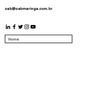
oab@oabmaringa.com.br
Enviar