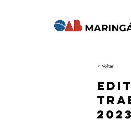
MARING
< Voltar
Edi
tra
202