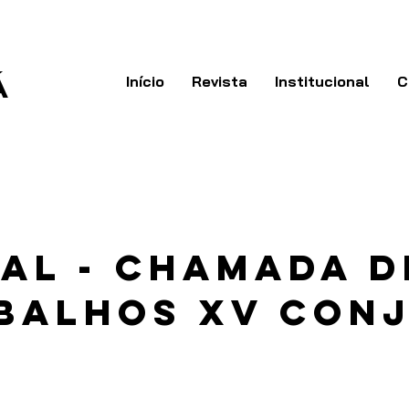
Á
Início
Revista
Institucional
C
tal - chamada d
balhos XV CONJ
3